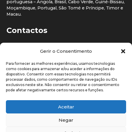
portuguesa – Angola, Brasil, Cabo Verde, Guiné-Bissau,
Moçambique, Portugal, São Tomé e Príncipe, Timor e
Macau.
Contactos

Telefone:
(+351) 217 816 360/8
Gerir o Consentimento

Telemóvel:
(+351) 937 757 271
Para fornecer as melhores experiências, usamos tecnologias
como cookies para armazenar e/ou aceder a informações do

Avenida Santos Dumont, 67, 2.º
dispositivo. Consentir com essas tecnologias nos permitirá
1050-203 Lisboa, Portugal
processar dados, como comportamento de navegação ou IDs
exclusivos neste site. Não consentir ou retirar o consentimento
E-mail

pode afetar negativamante certos recursos e funções.
candidaturas-erasmuspro@aulp.org
Aceitar
Negar